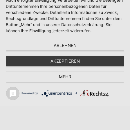
Nach erfolgter Einwilligung verarbeiten wir und die beteiligten
Drittunternehmen Ihre personenbezogenen Daten für
verschiedene Zwecke. Detaillierte Informationen zu Zweck,
Rechtsgrundlage und Drittunternehmen finden Sie unter dem
Button „Mehr“ und in unserer Datenschutzerklärung. Sie
können Ihre Einwilligung jederzeit widerrufen.
ABLEHNEN
AKZEPTIEREN
MEHR
Powered by
&
Suche nach
Ihr sch
Sachverständige
zum BV
SUCHE
KONTAKT
WEBSITE