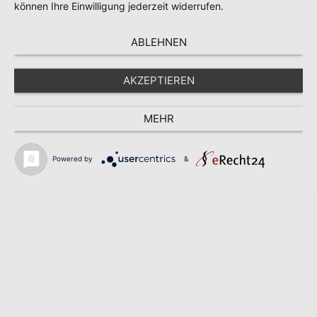
können Ihre Einwilligung jederzeit widerrufen.
ABLEHNEN
AKZEPTIEREN
MEHR
Powered by
&
Suche nach
Ihr sch
Sachverständige
zum BV
SUCHE
KONTAKT
WEBSITE
Bundesverband
Presse
Veranstaltunge
Leistungen
Download
Mitg